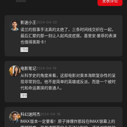
发表评论
0/500
影迷小王
2024-04-20
诺兰的叙事手法真的太绝了，三条时间线交织在一起，
最后汇聚的那一刻让人起鸡皮疙瘩。基里安·墨菲的表演
也值得奥斯卡！
156
电影笔记
2024-04-19
从科学史的角度来看，这部电影对奥本海默复杂性的呈
现非常到位。他不是简单的英雄或反派，而是一个被时
代和命运裹挟的普通人。
89
科幻迷阿杰
2024-04-18
IMAX版本一定要看！原子弹爆炸那段在IMAX银幕上的