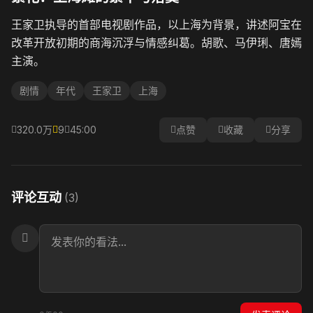
王家卫执导的首部电视剧作品，以上海为背景，讲述阿宝在
改革开放初期的商海沉浮与情感纠葛。胡歌、马伊琍、唐嫣
主演。
剧情
年代
王家卫
上海
320.0万
9
45:00
点赞
收藏
分享
评论互动
(3)