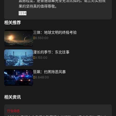
震撼程度，是普通银幕完全无法比拟的。诺兰对实拍效
果的坚持真的值得尊敬。
234
相关推荐
三体：地球文明的终极考验
8.5
50:00
漫长的季节：东北往事
9.1
55:00
狂飙：扫黑除恶风暴
8.6
48:00
相关资讯
行业动态