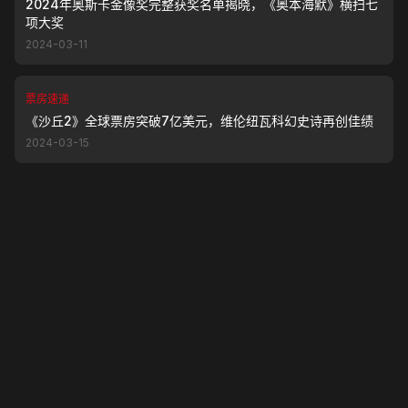
2024年奥斯卡金像奖完整获奖名单揭晓，《奥本海默》横扫七
项大奖
2024-03-11
票房速递
《沙丘2》全球票房突破7亿美元，维伦纽瓦科幻史诗再创佳绩
2024-03-15